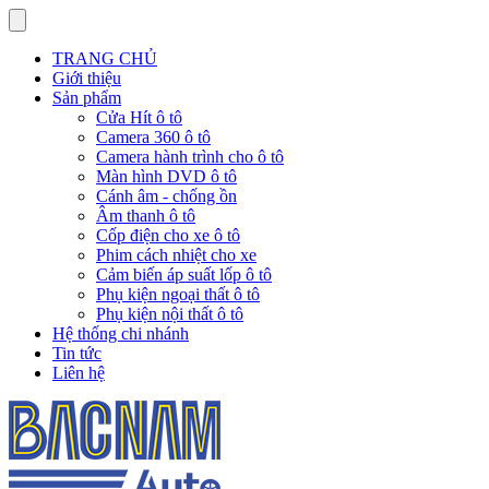
TRANG CHỦ
Giới thiệu
Sản phẩm
Cửa Hít ô tô
Camera 360 ô tô
Camera hành trình cho ô tô
Màn hình DVD ô tô
Cánh âm - chống ồn
Âm thanh ô tô
Cốp điện cho xe ô tô
Phim cách nhiệt cho xe
Cảm biến áp suất lốp ô tô
Phụ kiện ngoại thất ô tô
Phụ kiện nội thất ô tô
Hệ thống chi nhánh
Tin tức
Liên hệ