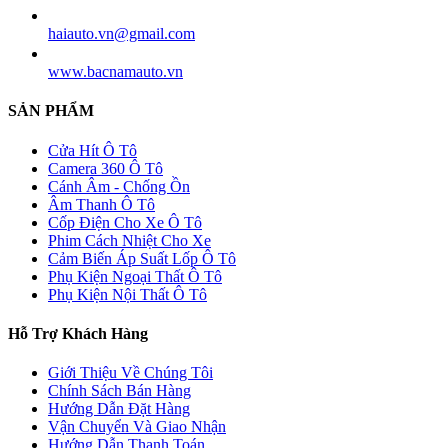
haiauto.vn@gmail.com
www.bacnamauto.vn
SẢN PHẨM
Cửa Hít Ô Tô
Camera 360 Ô Tô
Cánh Âm - Chống Ồn
Âm Thanh Ô Tô
Cốp Điện Cho Xe Ô Tô
Phim Cách Nhiệt Cho Xe
Cảm Biến Áp Suất Lốp Ô Tô
Phụ Kiện Ngoại Thất Ô Tô
Phụ Kiện Nội Thất Ô Tô
Hỗ Trợ Khách Hàng
Giới Thiệu Về Chúng Tôi
Chính Sách Bán Hàng
Hướng Dẫn Đặt Hàng
Vận Chuyển Và Giao Nhận
Hướng Dẫn Thanh Toán