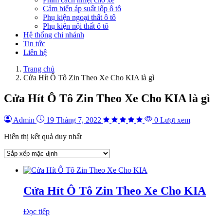
Cảm biến áp suất lốp ô tô
Phụ kiện ngoại thất ô tô
Phụ kiện nội thất ô tô
Hệ thống chi nhánh
Tin tức
Liên hệ
Trang chủ
Cửa Hít Ô Tô Zin Theo Xe Cho KIA là gì
Cửa Hít Ô Tô Zin Theo Xe Cho KIA là gì
Admin
19 Tháng 7, 2022
0 Lượt xem
Hiển thị kết quả duy nhất
Cửa Hít Ô Tô Zin Theo Xe Cho KIA
Đọc tiếp