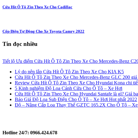
Cửa Hít Ô Tô Zin Theo Xe Cho Cadillac
Cốp Điện Tự Động Cho Xe Toyota Camry 2022
Tin đọc nhiều
Tiết lộ Ưu điểm Cửa Hít Ô Tô Zin Theo Xe Cho Mercedes-Benz C20
Lý do nên lắp Cửa Hít Ô Tô Zin Theo Xe Cho KIA K5
Cửa Hít Ô Tô Zin Theo Xe Cho Mercedes-Benz GLC 200 giá 
Review Cửa Hít Ô Tô Zin Theo Xe Cho Hyundai Kona chi tiết
5 Kinh nghiệm Độ Loa Cánh Cửa Cho Ô Tô – Xe Hơi
Cửa Hít Ô Tô Zin Theo Xe Cho Hyundai Santafe là gì? Giá ba
Báo Giá Độ Loa Sub Điện Cho Ô Tô – Xe Hơi Hot nhất 2022
Độ – Nâng Cấp Loa Thay Thế GZTC 165.2X Cho Ô Tô – Xe
Hotline 24/7:
0966.424.678