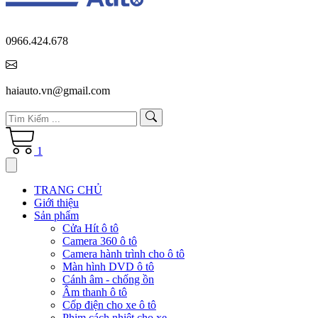
0966.424.678
haiauto.vn@gmail.com
1
TRANG CHỦ
Giới thiệu
Sản phẩm
Cửa Hít ô tô
Camera 360 ô tô
Camera hành trình cho ô tô
Màn hình DVD ô tô
Cánh âm - chống ồn
Âm thanh ô tô
Cốp điện cho xe ô tô
Phim cách nhiệt cho xe