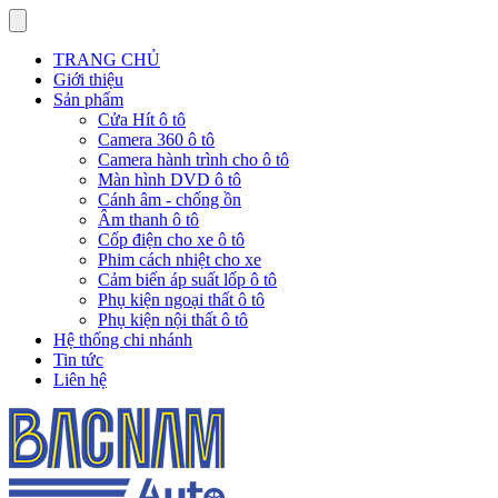
TRANG CHỦ
Giới thiệu
Sản phẩm
Cửa Hít ô tô
Camera 360 ô tô
Camera hành trình cho ô tô
Màn hình DVD ô tô
Cánh âm - chống ồn
Âm thanh ô tô
Cốp điện cho xe ô tô
Phim cách nhiệt cho xe
Cảm biến áp suất lốp ô tô
Phụ kiện ngoại thất ô tô
Phụ kiện nội thất ô tô
Hệ thống chi nhánh
Tin tức
Liên hệ