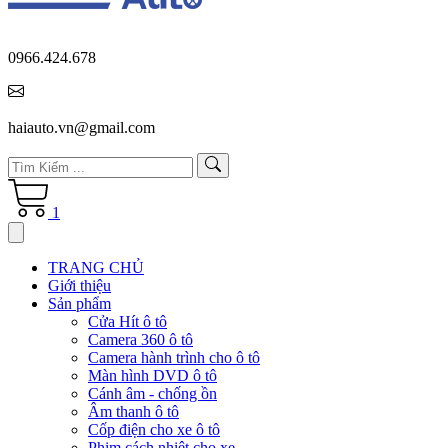
0966.424.678
haiauto.vn@gmail.com
1
TRANG CHỦ
Giới thiệu
Sản phẩm
Cửa Hít ô tô
Camera 360 ô tô
Camera hành trình cho ô tô
Màn hình DVD ô tô
Cánh âm - chống ồn
Âm thanh ô tô
Cốp điện cho xe ô tô
Phim cách nhiệt cho xe