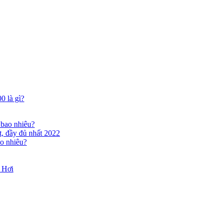
0 là gì?
bao nhiêu?
, đầy đủ nhất 2022
o nhiêu?
 Hơi