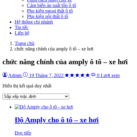
Cảm biến áp suất lốp ô tô
Phụ kiện ngoại thất ô tô
Phụ kiện nội thất ô tô
Hệ thống chi nhánh
Tin tức
Liên hệ
Trang chủ
chức năng chính của amply ô tô – xe hơi
chức năng chính của amply ô tô – xe hơi
Admin
19 Tháng 7, 2022
0 Lượt xem
Hiển thị kết quả duy nhất
Độ Amply cho ô tô – xe hơi
Đọc tiếp