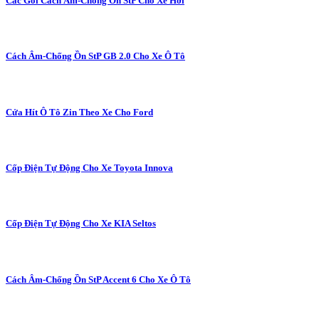
Các Gói Cách Âm-Chống Ồn StP Cho Xe Hơi
Cách Âm-Chống Ồn StP GB 2.0 Cho Xe Ô Tô
Cửa Hít Ô Tô Zin Theo Xe Cho Ford
Cốp Điện Tự Động Cho Xe Toyota Innova
Cốp Điện Tự Động Cho Xe KIA Seltos
Cách Âm-Chống Ồn StP Accent 6 Cho Xe Ô Tô