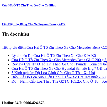
Cửa Hít Ô Tô Zin Theo Xe Cho Cadillac
Cốp Điện Tự Động Cho Xe Toyota Camry 2022
Tin đọc nhiều
Tiết lộ Ưu điểm Cửa Hít Ô Tô Zin Theo Xe Cho Mercedes-Benz C20
Lý do nên lắp Cửa Hít Ô Tô Zin Theo Xe Cho KIA K5
Cửa Hít Ô Tô Zin Theo Xe Cho Mercedes-Benz GLC 200 giá 
Review Cửa Hít Ô Tô Zin Theo Xe Cho Hyundai Kona chi tiết
Cửa Hít Ô Tô Zin Theo Xe Cho Hyundai Santafe là gì? Giá ba
5 Kinh nghiệm Độ Loa Cánh Cửa Cho Ô Tô – Xe Hơi
Báo Giá Độ Loa Sub Điện Cho Ô Tô – Xe Hơi Hot nhất 2022
Độ – Nâng Cấp Loa Thay Thế GZTC 165.2X Cho Ô Tô – Xe
Hotline 24/7:
0966.424.678