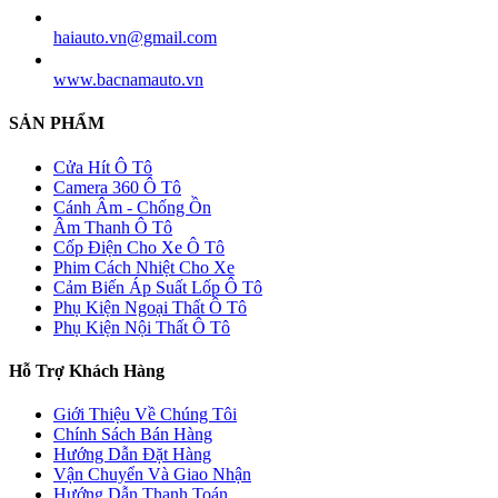
haiauto.vn@gmail.com
www.bacnamauto.vn
SẢN PHẨM
Cửa Hít Ô Tô
Camera 360 Ô Tô
Cánh Âm - Chống Ồn
Âm Thanh Ô Tô
Cốp Điện Cho Xe Ô Tô
Phim Cách Nhiệt Cho Xe
Cảm Biến Áp Suất Lốp Ô Tô
Phụ Kiện Ngoại Thất Ô Tô
Phụ Kiện Nội Thất Ô Tô
Hỗ Trợ Khách Hàng
Giới Thiệu Về Chúng Tôi
Chính Sách Bán Hàng
Hướng Dẫn Đặt Hàng
Vận Chuyển Và Giao Nhận
Hướng Dẫn Thanh Toán