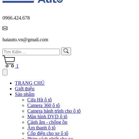
0966.424.678
haiauto.vn@gmail.com
1
TRANG CHỦ
Giới thiệu
Sản phẩm
Cửa Hít ô tô
Camera 360 ô tô
Camera hành trình cho ô tô
Màn hình DVD ô tô
Cánh âm - chống ồn
Âm thanh ô tô
Cốp điện cho xe ô tô
Phim cách nhiệt cho xe