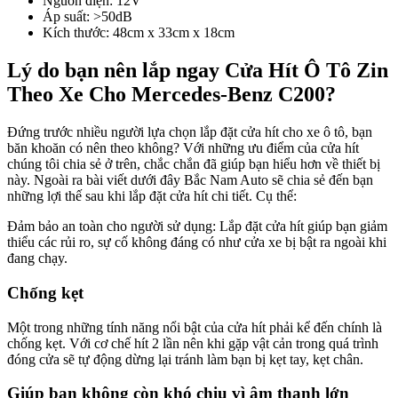
Nguồn điện: 12V
Áp suất: >50dB
Kích thước: 48cm x 33cm x 18cm
Lý do bạn nên lắp ngay Cửa Hít Ô Tô Zin
Theo Xe Cho Mercedes-Benz C200?
Đứng trước nhiều người lựa chọn lắp đặt cửa hít cho xe ô tô, bạn
băn khoăn có nên theo không? Với những ưu điểm của cửa hít
chúng tôi chia sẻ ở trên, chắc chắn đã giúp bạn hiểu hơn về thiết bị
này. Ngoài ra bài viết dưới đây Bắc Nam Auto sẽ chia sẻ đến bạn
những lợi thế sau khi lắp đặt cửa hít chi tiết. Cụ thể:
Đảm bảo an toàn cho người sử dụng: Lắp đặt cửa hít giúp bạn giảm
thiểu các rủi ro, sự cố không đáng có như cửa xe bị bật ra ngoài khi
đang chạy.
Chống kẹt
Một trong những tính năng nổi bật của cửa hít phải kể đến chính là
chống kẹt. Với cơ chế hít 2 lần nên khi gặp vật cản trong quá trình
đóng cửa sẽ tự động dừng lại tránh làm bạn bị kẹt tay, kẹt chân.
Giúp bạn không còn khó chịu vì âm thanh lớn