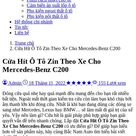
Cảm biến áp suất lốp ô tô
Phụ kiện ngoại thất ô tô
Phụ kiện nội thất ô tô
Hệ thống chi nhánh
Tin tức
Liên hệ
Trang chủ
Cửa Hít Ô Tô Zin Theo Xe Cho Mercedes-Benz C200
Cửa Hít Ô Tô Zin Theo Xe Cho
Mercedes-Benz C200
Admin
18 Tháng 11, 2022
155 Lượt xem
Đóng cửa quá nhẹ hay quá mạnh đều mang đến cho bạn rất nhiều
bất tiện. Ngoài mất thời gian kiểm tra cửa còn làm bạn khó chịu bởi
âm thanh lớn khi đóng cửa. Nhất là khi bạn đang dùng các dòng xe
sang như Mercedes, Lexus hay BMW… sẽ làm mất đi giá trị của xế
yêu. Vậy nên làm gì? Cửa hít là giải pháp phù hợp giúp bạn giải
quyết vấn đề trên nhanh chóng. Lắp đặt
Cửa Hít Ô Tô Zin Theo
Xe Cho Mercedes-Benz C200
có ưu điểm gì? Để giúp bạn hiểu
hơn về sản phẩm này, hãy cùng Bắc Nam Auto tìm hiểu bài viết