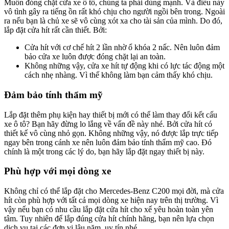
Muốn đóng chặt cửa xe ô tô, chúng ta phải dùng mạnh. Và điều này
vô tình gây ra tiếng ồn rất khó chịu cho người ngồi bên trong. Ngoài
ra nếu bạn là chủ xe sẽ vô cùng xót xa cho tài sản của mình. Do đó,
lắp đặt cửa hít rất cần thiết. Bởi:
Cửa hít với cơ chế hít 2 lần nhờ ổ khóa 2 nấc. Nên luôn đảm
bảo cửa xe luôn được đóng chặt lại an toàn.
Không những vậy, cửa xe hít tự động khi có lực tác động một
cách nhẹ nhàng. Vì thế không làm bạn cảm thấy khó chịu.
Đảm bảo tính thẩm mỹ
Lắp đặt thêm phụ kiện hay thiết bị mới có thể làm thay đổi kết cấu
xe ô tô? Bạn hãy đừng lo lắng về vấn đề này nhé. Bởi cửa hít có
thiết kế vô cùng nhỏ gọn. Không những vậy, nó được lắp trực tiếp
ngay bên trong cánh xe nên luôn đảm bảo tính thẩm mỹ cao. Đó
chính là một trong các lý do, bạn hãy lắp đặt ngay thiết bị này.
Phù hợp với mọi dòng xe
Không chỉ có thể lắp đặt cho Mercedes-Benz C200 mọi đời, mà cửa
hít còn phù hợp với tất cả mọi dòng xe hiện nay trên thị trường. Vì
vậy nếu bạn có nhu cầu lắp đặt cửa hít cho xế yêu hoàn toàn yên
tâm. Tuy nhiên để lắp đúng cửa hít chính hãng, bạn nên lựa chọn
dịch vụ tại các đơn vị lâu năm, uy tín nhé.