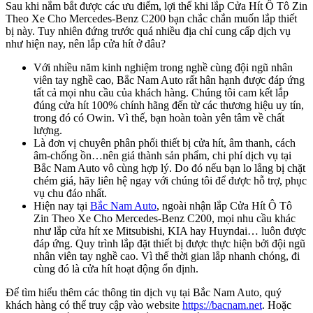
Sau khi nắm bắt được các ưu điểm, lợi thế khi lắp Cửa Hít Ô Tô Zin
Theo Xe Cho Mercedes-Benz C200 bạn chắc chắn muốn lắp thiết
bị này. Tuy nhiên đứng trước quá nhiều địa chỉ cung cấp dịch vụ
như hiện nay, nên lắp cửa hít ở đâu?
Với nhiều năm kinh nghiệm trong nghề cùng đội ngũ nhân
viên tay nghề cao, Bắc Nam Auto rất hân hạnh được đáp ứng
tất cả mọi nhu cầu của khách hàng. Chúng tôi cam kết lắp
đúng cửa hít 100% chính hãng đến từ các thương hiệu uy tín,
trong đó có Owin. Vì thế, bạn hoàn toàn yên tâm về chất
lượng.
Là đơn vị chuyên phân phối thiết bị cửa hít, âm thanh, cách
âm-chống ồn…nên giá thành sản phẩm, chi phí dịch vụ tại
Bắc Nam Auto vô cùng hợp lý. Do đó nếu bạn lo lắng bị chặt
chém giá, hãy liên hệ ngay với chúng tôi để được hỗ trợ, phục
vụ chu đáo nhất.
Hiện nay tại
Bắc Nam Auto
, ngoài nhận lắp Cửa Hít Ô Tô
Zin Theo Xe Cho Mercedes-Benz C200, mọi nhu cầu khác
như lắp cửa hít xe Mitsubishi, KIA hay Huyndai… luôn được
đáp ứng. Quy trình lắp đặt thiết bị được thực hiện bởi đội ngũ
nhân viên tay nghề cao. Vì thế thời gian lắp nhanh chóng, đi
cùng đó là cửa hít hoạt động ổn định.
Để tìm hiểu thêm các thông tin dịch vụ tại Bắc Nam Auto, quý
khách hàng có thể truy cập vào website
https://bacnam.net
. Hoặc