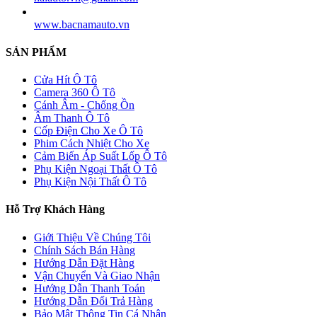
www.bacnamauto.vn
SẢN PHẨM
Cửa Hít Ô Tô
Camera 360 Ô Tô
Cánh Âm - Chống Ồn
Âm Thanh Ô Tô
Cốp Điện Cho Xe Ô Tô
Phim Cách Nhiệt Cho Xe
Cảm Biến Áp Suất Lốp Ô Tô
Phụ Kiện Ngoại Thất Ô Tô
Phụ Kiện Nội Thất Ô Tô
Hỗ Trợ Khách Hàng
Giới Thiệu Về Chúng Tôi
Chính Sách Bán Hàng
Hướng Dẫn Đặt Hàng
Vận Chuyển Và Giao Nhận
Hướng Dẫn Thanh Toán
Hướng Dẫn Đổi Trả Hàng
Bảo Mật Thông Tin Cá Nhân