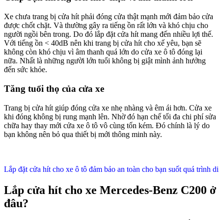
Xe chưa trang bị cửa hít phải đóng cửa thật mạnh mới đảm bảo cửa
được chốt chặt. Và thường gây ra tiếng ồn rất lớn và khó chịu cho
người ngồi bên trong. Do đó lắp đặt cửa hít mang đến nhiều lợi thế.
Với tiếng ồn < 40dB nên khi trang bị cửa hít cho xế yêu, bạn sẽ
không còn khó chịu vì âm thanh quá lớn do cửa xe ô tô đóng lại
nữa. Nhất là những người lớn tuổi không bị giật mình ảnh hưởng
đến sức khỏe.
Tăng tuổi thọ của cửa xe
Trang bị cửa hít giúp đóng cửa xe nhẹ nhàng và êm ái hơn. Cửa xe
khi đóng không bị rung mạnh lên. Nhờ đó hạn chế tối đa chi phí sửa
chữa hay thay mới cửa xe ô tô vô cùng tốn kém. Đó chính là lý do
bạn không nên bỏ qua thiết bị mới thông minh này.
Lắp đặt cửa hít cho xe ô tô đảm bảo an toàn cho bạn suốt quá trình d
Lắp cửa hít cho xe Mercedes-Benz C200 ở
đâu?