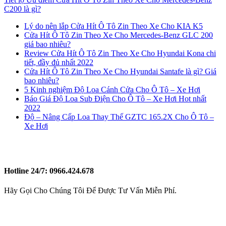
C200 là gì?
Lý do nên lắp Cửa Hít Ô Tô Zin Theo Xe Cho KIA K5
Cửa Hít Ô Tô Zin Theo Xe Cho Mercedes-Benz GLC 200
giá bao nhiêu?
Review Cửa Hít Ô Tô Zin Theo Xe Cho Hyundai Kona chi
tiết, đầy đủ nhất 2022
Cửa Hít Ô Tô Zin Theo Xe Cho Hyundai Santafe là gì? Giá
bao nhiêu?
5 Kinh nghiệm Độ Loa Cánh Cửa Cho Ô Tô – Xe Hơi
Báo Giá Độ Loa Sub Điện Cho Ô Tô – Xe Hơi Hot nhất
2022
Độ – Nâng Cấp Loa Thay Thế GZTC 165.2X Cho Ô Tô –
Xe Hơi
Hotline 24/7:
0966.424.678
Hãy Gọi Cho Chúng Tôi Để Được Tư Vấn Miễn Phí.