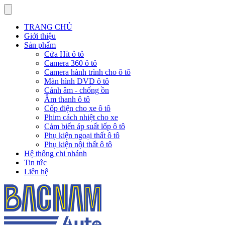
TRANG CHỦ
Giới thiệu
Sản phẩm
Cửa Hít ô tô
Camera 360 ô tô
Camera hành trình cho ô tô
Màn hình DVD ô tô
Cánh âm - chống ồn
Âm thanh ô tô
Cốp điện cho xe ô tô
Phim cách nhiệt cho xe
Cảm biến áp suất lốp ô tô
Phụ kiện ngoại thất ô tô
Phụ kiện nội thất ô tô
Hệ thống chi nhánh
Tin tức
Liên hệ