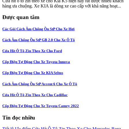
Cửa hít ô tô zin theo xe cho Kia K5 hiện nay rất được nhiều khách
hàng ưa chuộng. Xe KIA là dòng xe cao cấp với khả năng hoạt...
Được quan tâm
Các Gói Cách Âm-Chống Ồn StP Cho Xe Hơi
Cách Âm-Chống Ồn StP GB 2.0 Cho Xe Ô Tô
Cửa Hít Ô Tô Zin Theo Xe Cho Ford
Cốp Điện Tự Động Cho Xe Toyota Innova
Cốp Điện Tự Động Cho Xe KIA Seltos
Cách Âm-Chống Ồn StP Accent 6 Cho Xe Ô Tô
Cửa Hít Ô Tô Zin Theo Xe Cho Cadillac
Cốp Điện Tự Động Cho Xe Toyota Camry 2022
Tin đọc nhiều
Tiết lộ Ưu điểm Cửa Hít Ô Tô Zin Theo Xe Cho Mercedes-Benz