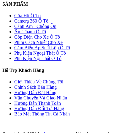
SẢN PHẨM
Cửa Hít Ô Tô
Camera 360 Ô Tô
Cánh Âm - Chống Ồn
Âm Thanh Ô Tô
Cốp Điện Cho Xe Ô Tô
Phim Cách Nhiệt Cho Xe
Cảm Biến Áp Suất Lốp Ô Tô
Phụ Kiện Ngoại Thất Ô Tô
Phụ Kiện Nội Thất Ô Tô
Hỗ Trợ Khách Hàng
Giới Thiệu Về Chúng Tôi
Chính Sách Bán Hàng
Hướng Dẫn Đặt Hàng
Vận Chuyển Và Giao Nhận
Hướng Dẫn Thanh Toán
Hướng Dẫn Đổi Trả Hàng
Bảo Mật Thông Tin Cá Nhân