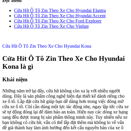
Đọc thêm:
Cửa Hít Ô Tô Zin Theo Xe Cho Hyundai Elantra
Cửa Hít Ô Tô Zin Theo Xe Cho Hyundai Accent
Cửa Hít Ô Tô Zin Theo Xe Cho Ford Explorer
Cửa Hít Ô Tô Zin Theo Xe Cho Vinfast
Cửa Hít Ô Tô Zin Theo Xe Cho Hyundai Kona
Cửa Hít Ô Tô Zin Theo Xe Cho Hyundai
Kona là gì
Khái niệm
Những năm trở lại đây, cửa hít không còn xa lạ với nhiều người
dùng. Đây là sản phẩm công nghệ hiện đại thiết kế dành riêng cho
xe ô tô. Lắp đặt cửa hít giúp bạn dễ dàng hơn trong việc đóng mở
cửa xe ô tô. Chỉ cần dùng một lực tác động nhẹ, ngay lập tức cửa xe
sẽ tự động đóng lại để đảm bảo an toàn. Hiện nay các dòng xe hạng
sang đều được trang bị sản phẩm thông minh này. Tuy nhiên nếu xe
bạn không có cửa hít, vẫn có thể lắp đặt thêm mà không lo về vấn
đề giá thành hay làm ảnh hưởng đến kết cấu nguyên bản của xe ô