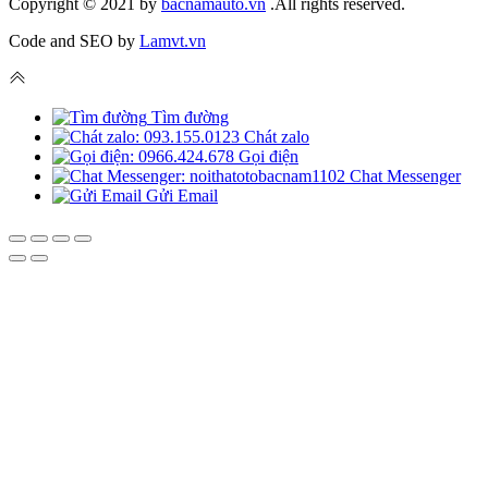
Copyright © 2021 by
bacnamauto.vn
.All rights reserved.
Code and SEO by
Lamvt.vn
Tìm đường
Chát zalo
Gọi điện
Chat Messenger
Gửi Email