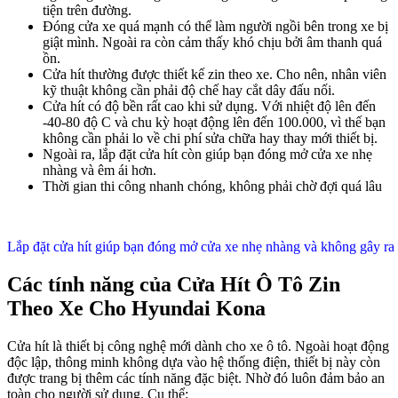
tiện trên đường.
Đóng cửa xe quá mạnh có thể làm người ngồi bên trong xe bị
giật mình. Ngoài ra còn cảm thấy khó chịu bởi âm thanh quá
ồn.
Cửa hít thường được thiết kế zin theo xe. Cho nên, nhân viên
kỹ thuật không cần phải độ chế hay cắt dây đấu nối.
Cửa hít có độ bền rất cao khi sử dụng. Với nhiệt độ lên đến
-40-80 độ C và chu kỳ hoạt động lên đến 100.000, vì thế bạn
không cần phải lo về chi phí sửa chữa hay thay mới thiết bị.
Ngoài ra, lắp đặt cửa hít còn giúp bạn đóng mở cửa xe nhẹ
nhàng và êm ái hơn.
Thời gian thi công nhanh chóng, không phải chờ đợi quá lâu
Lắp đặt cửa hít giúp bạn đóng mở cửa xe nhẹ nhàng và không gây ra
Các tính năng của Cửa Hít Ô Tô Zin
Theo Xe Cho Hyundai Kona
Cửa hít là thiết bị công nghệ mới dành cho xe ô tô. Ngoài hoạt động
độc lập, thông minh không dựa vào hệ thống điện, thiết bị này còn
được trang bị thêm các tính năng đặc biệt. Nhờ đó luôn đảm bảo an
toàn cho người sử dụng. Cụ thể: