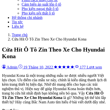
Cảm biến áp suất lốp ô tô
Phụ kiện ngoại thất ô tô
Phụ kiện nội thất ô tô
Hệ thống chi nhánh
Tin tức
Liên hệ
Trang chủ
Cửa Hít Ô Tô Zin Theo Xe Cho Hyundai Kona
Cửa Hít Ô Tô Zin Theo Xe Cho Hyundai
Kona
Admin
19 Tháng 10, 2022
177 Lượt xem
Hyundai Kona là một trong những mẫu xe được nhiều người Việt
lựa chọn. Ưu điểm của mẫu xe này, chính là kiểu dáng thanh lịch đi
kèm trang thiết bị hiện đại. Nhờ đó mang đến cho bạn các trải
nghiệm thú vị. Hiện nay để giúp Hyundai Kona hoàn thiện hơn,
trang bị cửa hít nhất định bạn không nên bỏ qua. Vậy
Cửa Hít Ô
Tô Zin Theo Xe Cho Hyundai Kona
là gì? Những lợi thế khi lắp
thiết bị? Hãy cùng Bắc Nam Auto tìm hiểu ở bài viết dưới đây nhé.