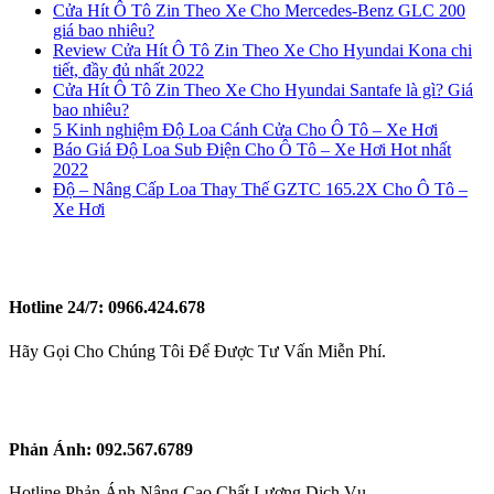
Cửa Hít Ô Tô Zin Theo Xe Cho Mercedes-Benz GLC 200
giá bao nhiêu?
Review Cửa Hít Ô Tô Zin Theo Xe Cho Hyundai Kona chi
tiết, đầy đủ nhất 2022
Cửa Hít Ô Tô Zin Theo Xe Cho Hyundai Santafe là gì? Giá
bao nhiêu?
5 Kinh nghiệm Độ Loa Cánh Cửa Cho Ô Tô – Xe Hơi
Báo Giá Độ Loa Sub Điện Cho Ô Tô – Xe Hơi Hot nhất
2022
Độ – Nâng Cấp Loa Thay Thế GZTC 165.2X Cho Ô Tô –
Xe Hơi
Hotline 24/7:
0966.424.678
Hãy Gọi Cho Chúng Tôi Để Được Tư Vấn Miễn Phí.
Phản Ánh:
092.567.6789
Hotline Phản Ánh Nâng Cao Chất Lượng Dịch Vụ.