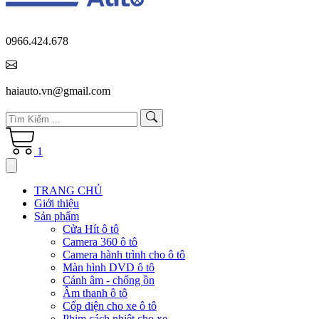
0966.424.678
haiauto.vn@gmail.com
1
TRANG CHỦ
Giới thiệu
Sản phẩm
Cửa Hít ô tô
Camera 360 ô tô
Camera hành trình cho ô tô
Màn hình DVD ô tô
Cánh âm - chống ồn
Âm thanh ô tô
Cốp điện cho xe ô tô
Phim cách nhiệt cho xe