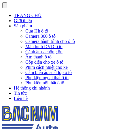
TRANG CHỦ
Giới thiệu
Sản phẩm
Cửa Hít ô tô
Camera 360 ô tô
Camera hành trình cho ô tô
Màn hình DVD ô tô
Cánh âm - chống ồn
Âm thanh ô tô
Cốp điện cho xe ô tô
Phim cách nhiệt cho xe
Cảm biến áp suất lốp ô tô
Phụ kiện ngoại thất ô tô
Phụ kiện nội thất ô tô
Hệ thống chi nhánh
Tin tức
Liên hệ