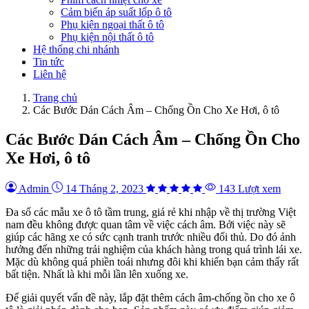
Cảm biến áp suất lốp ô tô
Phụ kiện ngoại thất ô tô
Phụ kiện nội thất ô tô
Hệ thống chi nhánh
Tin tức
Liên hệ
Trang chủ
Các Bước Dán Cách Âm – Chống Ồn Cho Xe Hơi, ô tô
Các Bước Dán Cách Âm – Chống Ồn Cho
Xe Hơi, ô tô
Admin
14 Tháng 2, 2023
143 Lượt xem
Đa số các mẫu xe ô tô tầm trung, giá rẻ khi nhập về thị trường Việt
nam đều không được quan tâm về việc cách âm. Bởi việc này sẽ
giúp các hãng xe có sức cạnh tranh trước nhiều đối thủ. Do đó ảnh
hưởng đến những trải nghiệm của khách hàng trong quá trình lái xe.
Mặc dù không quá phiền toái nhưng đôi khi khiến bạn cảm thấy rất
bất tiện. Nhất là khi mỗi lần lên xuống xe.
Để giải quyết vấn đề này, lắp đặt thêm cách âm-chống ồn cho xe ô