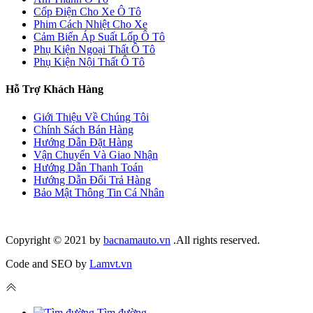
Cốp Điện Cho Xe Ô Tô
Phim Cách Nhiệt Cho Xe
Cảm Biến Áp Suất Lốp Ô Tô
Phụ Kiện Ngoại Thất Ô Tô
Phụ Kiện Nội Thất Ô Tô
Hỗ Trợ Khách Hàng
Giới Thiệu Về Chúng Tôi
Chính Sách Bán Hàng
Hướng Dẫn Đặt Hàng
Vận Chuyển Và Giao Nhận
Hướng Dẫn Thanh Toán
Hướng Dẫn Đổi Trả Hàng
Bảo Mật Thông Tin Cá Nhân
Copyright © 2021 by
bacnamauto.vn
.All rights reserved.
Code and SEO by
Lamvt.vn
Tìm đường