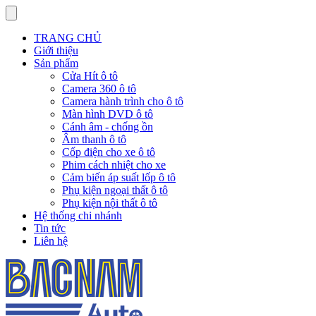
TRANG CHỦ
Giới thiệu
Sản phẩm
Cửa Hít ô tô
Camera 360 ô tô
Camera hành trình cho ô tô
Màn hình DVD ô tô
Cánh âm - chống ồn
Âm thanh ô tô
Cốp điện cho xe ô tô
Phim cách nhiệt cho xe
Cảm biến áp suất lốp ô tô
Phụ kiện ngoại thất ô tô
Phụ kiện nội thất ô tô
Hệ thống chi nhánh
Tin tức
Liên hệ