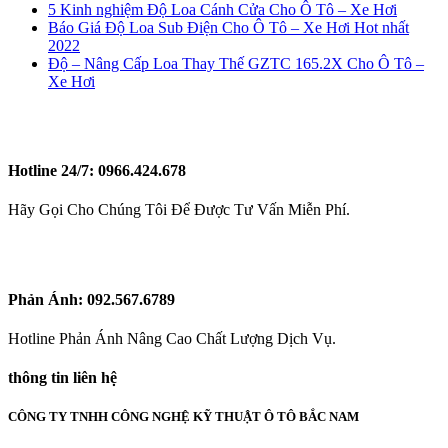
5 Kinh nghiệm Độ Loa Cánh Cửa Cho Ô Tô – Xe Hơi
Báo Giá Độ Loa Sub Điện Cho Ô Tô – Xe Hơi Hot nhất
2022
Độ – Nâng Cấp Loa Thay Thế GZTC 165.2X Cho Ô Tô –
Xe Hơi
Hotline 24/7:
0966.424.678
Hãy Gọi Cho Chúng Tôi Để Được Tư Vấn Miễn Phí.
Phản Ánh:
092.567.6789
Hotline Phản Ánh Nâng Cao Chất Lượng Dịch Vụ.
thông tin liên hệ
CÔNG TY TNHH CÔNG NGHỆ KỸ THUẬT Ô TÔ BẮC NAM