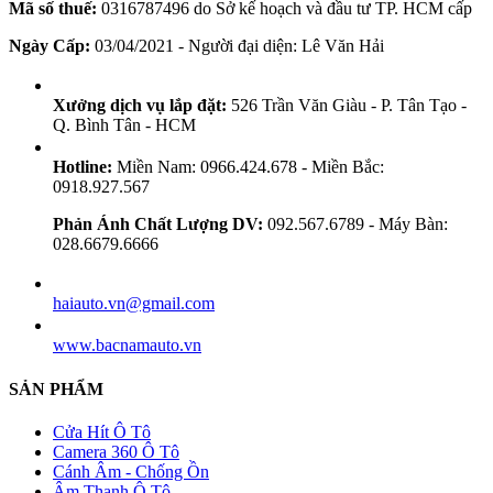
Mã số thuế:
0316787496 do Sở kế hoạch và đầu tư TP. HCM cấp
Ngày Cấp:
03/04/2021 - Người đại diện: Lê Văn Hải
Xưởng dịch vụ lắp đặt:
526 Trần Văn Giàu - P. Tân Tạo -
Q. Bình Tân - HCM
Hotline:
Miền Nam: 0966.424.678 - Miền Bắc:
0918.927.567
Phản Ánh Chất Lượng DV:
092.567.6789 - Máy Bàn:
028.6679.6666
haiauto.vn@gmail.com
www.bacnamauto.vn
SẢN PHẨM
Cửa Hít Ô Tô
Camera 360 Ô Tô
Cánh Âm - Chống Ồn
Âm Thanh Ô Tô