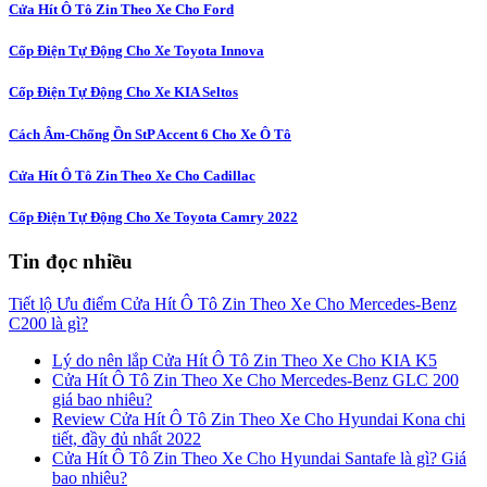
Cửa Hít Ô Tô Zin Theo Xe Cho Ford
Cốp Điện Tự Động Cho Xe Toyota Innova
Cốp Điện Tự Động Cho Xe KIA Seltos
Cách Âm-Chống Ồn StP Accent 6 Cho Xe Ô Tô
Cửa Hít Ô Tô Zin Theo Xe Cho Cadillac
Cốp Điện Tự Động Cho Xe Toyota Camry 2022
Tin đọc nhiều
Tiết lộ Ưu điểm Cửa Hít Ô Tô Zin Theo Xe Cho Mercedes-Benz
C200 là gì?
Lý do nên lắp Cửa Hít Ô Tô Zin Theo Xe Cho KIA K5
Cửa Hít Ô Tô Zin Theo Xe Cho Mercedes-Benz GLC 200
giá bao nhiêu?
Review Cửa Hít Ô Tô Zin Theo Xe Cho Hyundai Kona chi
tiết, đầy đủ nhất 2022
Cửa Hít Ô Tô Zin Theo Xe Cho Hyundai Santafe là gì? Giá
bao nhiêu?