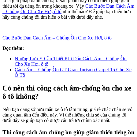
tô là giải pháp dành cho bạn. Sản phẩm này có ưu điểm giúp giảm
thiểu tối đa tiếng ồn trong khoang xe. Vậy
Các Bước Dán Cách Âm
– Chống Ồn Cho Xe Hơi, ô tô
như thế nào? Để giúp bạn hiểu hơn
hãy cùng chúng tôi tìm hiểu ở bài viết dưới đây nhé.
Các Bước Dán Cách Âm – Chống Ồn Cho Xe Hơi, ô tô
Đọc thêm:
Những Lưu Ý Cần Thiết Khi Dán Cách Âm – Chống Ồn
Cho Xe Hơi, ô tô
Cách Âm – Chống Ồn GT Gran Turismo Carpet 15 Cho Xe
Ô Tô
Có nên thi công cách âm-chống ồn cho xe
ô tô không?
Nếu bạn đang sở hữu mẫu xe ô tô tầm trung, giá rẻ chắc chắn sẽ vô
cùng quan tâm đến điều này. Vì thế những chia sẻ của chúng tôi
dưới đây sẽ giúp bạn có được câu trả lời chính xác nhất.
Thi công cách âm chống ồn giúp giảm thiểu tiếng ồn