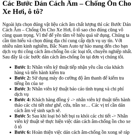
Các Bước Dán Cách Âm – Chống Ồn Cho
Xe Hơi, ô tô?
Ngoài lựa chọn đúng vật liệu cách âm chất lượng thì các Bước Dán
Cách Âm – Chống Ồn Cho Xe Hơi, ô tô sao cho đúng cũng vô
cùng quan trọng. Vì thế để yên tâm về hiệu quả sử dụng. Chúng ta
cần tìm hiểu và chọn đúng địa chỉ cung cấp dịch vụ uy tín. Với
nhiều năm kinh nghiêm, Bắc Nam Auto tự hào mang đến cho bạn
dịch vụ thi công cách âm-chống ồn các loại tốt, chuyên nghiệp nhất.
Sau đây là các bước dán cách âm-chống ồn tại đơn vị chúng tôi.
Bước 1:
Nhân viên kỹ thuật tiếp nhận yêu cầu của khách
hàng và tiến hành kiểm tra
Bước 2:
Sử dụng máy đo cường độ âm thanh để kiểm tra
tiếng ồn của xe
Bước 3:
Nhân viên kỹ thuật báo cáo tình trạng và chi phí
dịch vụ
Bước 4:
Khách hàng đồng ý -> nhân viên kỹ thuật tiến hành
tháo các chi tiết như ghế, cửa, trần xe… Các vị trí cần dán
cách âm vệ sinh sạch sẽ.
Bước 5:
Sau khi loại bỏ hết bụi ra khỏi các chi tiết -> Nhân
viên kỹ thuật sẽ thực hiện việc dán cách âm-chống ồn cho xe
ô tô
Bước 6:
Hoàn thiện việc dán cách âm-chống ồn xong sẽ ráp