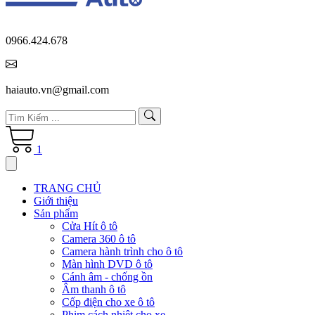
0966.424.678
haiauto.vn@gmail.com
1
TRANG CHỦ
Giới thiệu
Sản phẩm
Cửa Hít ô tô
Camera 360 ô tô
Camera hành trình cho ô tô
Màn hình DVD ô tô
Cánh âm - chống ồn
Âm thanh ô tô
Cốp điện cho xe ô tô
Phim cách nhiệt cho xe